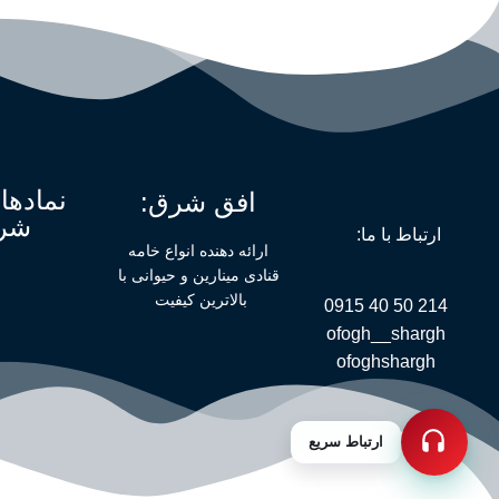
نمادها
افق شرق:
شر
ارتباط با ما:
ارائه دهنده انواع خامه
قنادی مینارین و حیوانی با
بالاترین کیفیت
214 50 40 0915
ofogh__shargh
ofoghshargh
ارتباط سریع