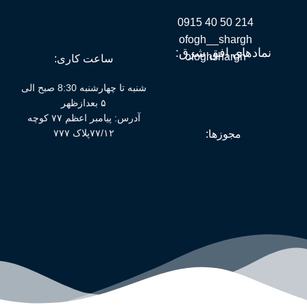
214 50 40 0915
ofogh__shargh
نمادهای افق شرق:
ofoghshargh
ساعت کاری:
شنبه تا چهارشنبه 8:30 صبح الی
۵ بعدازظهر
آدرس: پیامبر اعظم ۷۷ کوچه
۷۷/۱۲پلاک ۷۷۷
مجوزها: