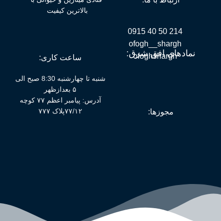
بالاترین کیفیت
214 50 40 0915
ofogh__shargh
نمادهای افق شرق:
ofoghshargh
ساعت کاری:
شنبه تا چهارشنبه 8:30 صبح الی
۵ بعدازظهر
آدرس: پیامبر اعظم ۷۷ کوچه
۷۷/۱۲پلاک ۷۷۷
مجوزها: