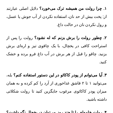
۱. چرا رولت من همیشه ترک می‌خورد؟
دلایل اصلی عبارتند
از: پخت بیش از حد نان، استفاده نکردن از آب جوش یا عسل،
و رول نکردن نان در حالت داغ.
۲. چطور رولت را برش بزنم که له نشود؟
رولت را پس از
استراحت کافی در یخچال، با یک چاقوی تیز و اره‌ای برش
بزنید. چاقو را قبل از هر برش در آب داغ فرو برده و خشک
کنید.
۳. آیا می‌توانم از پودر کاکائو در این دستور استفاده کنم؟
بله،
می‌توانید ۱ تا ۲ قاشق غذاخوری از آرد را کم کرده و به همان
میزان پودر کاکائوی مرغوب جایگزین کنید تا رولت شکلاتی
داشته باشید.
۴. رولت خامه‌ای را تا چند روز می‌توان در یخچال نگه داشت؟