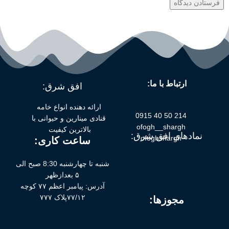
ارتباط با ما:
افق شرق:
ارائه دهنده انواع خامه
214 50 40 0915
قنادی مینارین و حیوانی با
ofogh__shargh
بالاترین کیفیت
نمادهای افق شرق:
ofoghshargh
ساعت کاری:
شنبه تا چهارشنبه 8:30 صبح الی
۵ بعدازظهر
آدرس: پیامبر اعظم ۷۷ کوچه
۷۷/۱۲پلاک ۷۷۷
مجوزها: