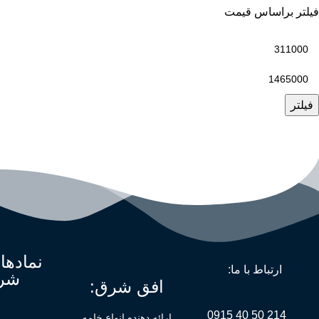
فیلتر براساس قیمت
فیلتر
نمادها
ارتباط با ما:
شر
افق شرق:
214 50 40 0915
ارائه دهنده انواع خامه