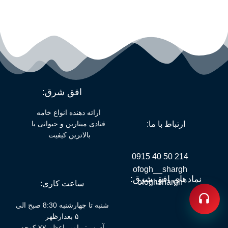
افق شرق:
ارائه دهنده انواع خامه
قنادی مینارین و حیوانی با
ارتباط با ما:
بالاترین کیفیت
214 50 40 0915
ofogh__shargh
نمادهای افق شرق:
ofoghshargh
ساعت کاری:
شنبه تا چهارشنبه 8:30 صبح الی
۵ بعدازظهر
آدرس: پیامبر اعظم ۷۷ کوچه