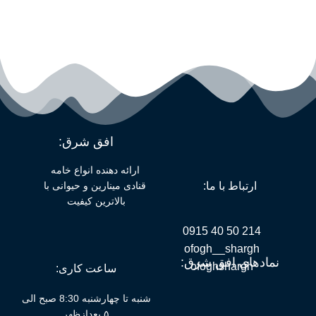
افق شرق:
ارائه دهنده انواع خامه
قنادی مینارین و حیوانی با
ارتباط با ما:
بالاترین کیفیت
214 50 40 0915
ofogh__shargh
نمادهای افق شرق:
ofoghshargh
ساعت کاری:
شنبه تا چهارشنبه 8:30 صبح الی
۵ بعدازظهر