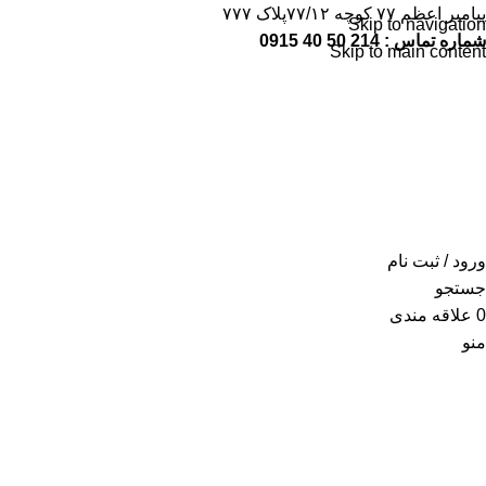
پیامبر اعظم ۷۷ کوچه ۷۷/۱۲پلاک ۷۷۷
Skip to navigation
شماره تماس : 214 50 40 0915
Skip to main content
شماره تماس:
214 50 40 0915
ورود / ثبت نام
جستجو
0
علاقه مندی
منو