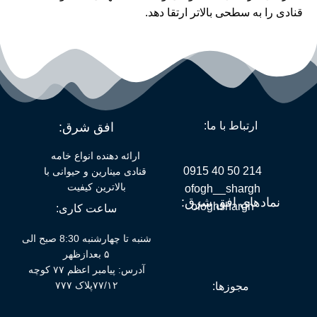
قنادی را به سطحی بالاتر ارتقا دهد.
ارتباط با ما:
افق شرق:
ارائه دهنده انواع خامه
214 50 40 0915
قنادی مینارین و حیوانی با
بالاترین کیفیت
ofogh__shargh
نمادهای افق شرق:
ofoghshargh
ساعت کاری:
شنبه تا چهارشنبه 8:30 صبح الی
۵ بعدازظهر
آدرس: پیامبر اعظم ۷۷ کوچه
۷۷/۱۲پلاک ۷۷۷
مجوزها: